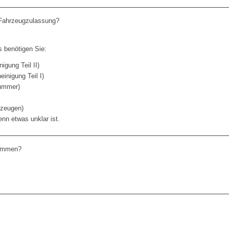
e Fahrzeugzulassung?
s benötigen Sie:
igung Teil II)
inigung Teil I)
Nummer)
rzeugen)
enn etwas unklar ist.
kommen?