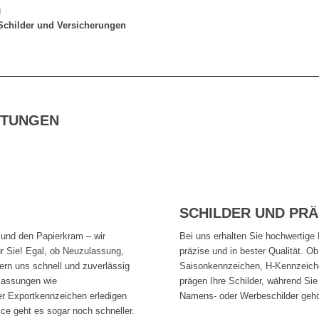
g
 Schilder und Versicherungen
STUNGEN
SCHILDER UND PR
 und den Papierkram – wir
Bei uns erhalten Sie hochwertige K
r Sie! Egal, ob Neuzulassung,
präzise und in bester Qualität. 
n uns schnell und zuverlässig
Saisonkennzeichen, H-Kennzeich
ulassungen wie
prägen Ihre Schilder, während Si
r Exportkennzeichen erledigen
Namens- oder Werbeschilder geh
ice geht es sogar noch schneller.